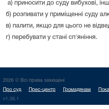
а) приносити до суду вибухові, ін
б) розпивати у приміщенні суду алк
в) палити, якщо для цього не відв
г) перебувати у стані сп'яніння.
2026 © Всі права захищені
Про суд
Прес-центр
Громадянам
Пока
v1.38.1