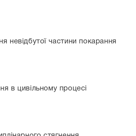
я невідбутої частини покарання
я в цивільному процесі
иплінарного стягнення