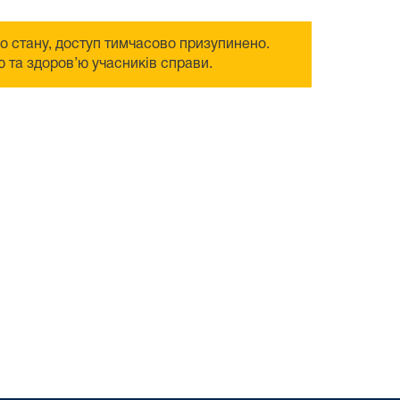
го стану, доступ тимчасово призупинено.
 та здоров’ю учасників справи.