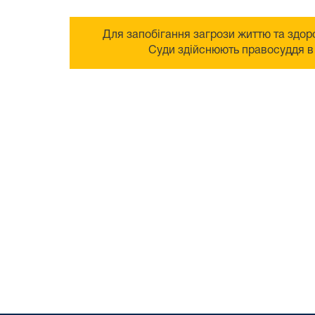
Для запобігання загрози життю та здоро
Суди здійснюють правосуддя в 