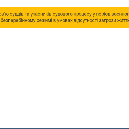
в’ю суддів та учасників судового процесу у період воєнно
безперебійному режимі в умовах відсутності загрози життю