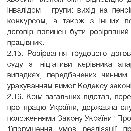
інвалідом I групи; вихід на пенс
конкурсом, а також з інших по
догові
р
повинен
бути
розірва
ний
працівник.
2.15. Розірвання трудового дого
суду з ініціативи керівника ап
випадках, передбачених чинним
урахуванням вимог Кодексу закон
2.16. Крім загальних підстав, пе
про працю України, державна сл
положеннями Закону України
"
Про
1)порушення умов реалізації 