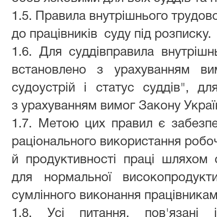
1.
5
. Правила
внутрішнього трудов
до працівників
суду
під розписку.
1.
6
. Для суддів
правила
внутрішн
встановлено з урахуванням
в
судоустрій і статус суддів
"
, дл
з
урахуванням
вимог
Закону Укра
1.7. Метою цих правил є забезпе
раціонального використання робоч
й продуктивності праці шляхом 
для нормальної високопродукти
сумлінного виконання працівниками
1.8. Усі питання, пов'язані 