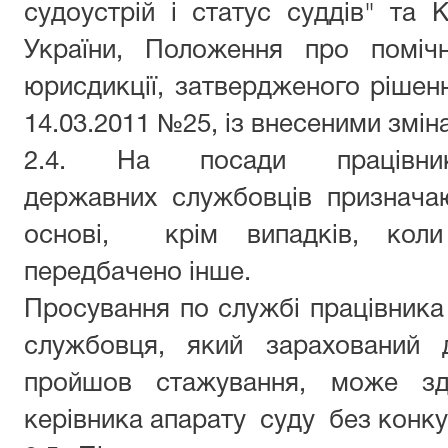
судоустрій і статус суддів" та
України, Положення про помічн
юрисдикції, затвердженого рішенн
14.03.2011 №25, із внесеними змі
2.4. На посади
праців
державних
службовців признач
основі,
крім випадків, кол
передбачено інше.
Просування по службі
працівника
службовця, який зарахований 
пройшов стажування, може зд
керівника апарату
суду
без конку