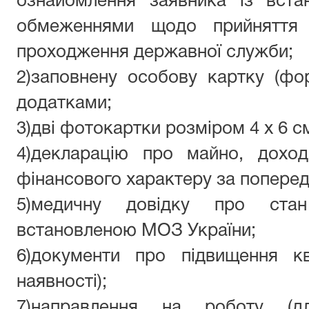
ознайомлення заявника із вста
обмеженнями щодо прийняття
проходження державної служби;
2)
заповнену особову картку (фо
додатками;
3)
дві фотокартки розміром 4 х 6 с
4)
декларацію про
майно,
дохо
фінансового характеру за попередн
5)медичну довідку про ст
встановленою МОЗ України;
6)
документи про підвищення кв
наявності
)
;
7)
направлення на роботу (дл