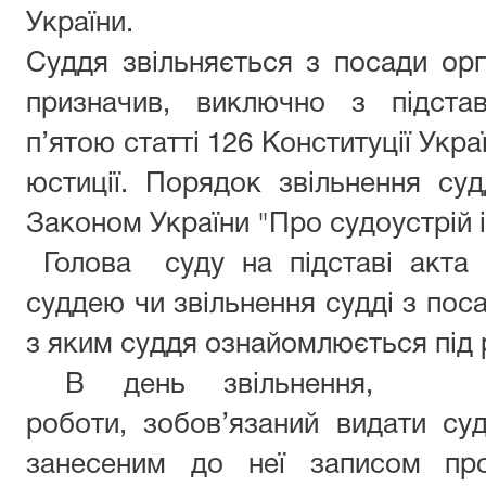
України.
Суддя звільняється з посади ор
призначив, виключно з підста
п’ятою статті 126 Конституції Укр
юстиції. Порядок звільнення су
Законом України "Про судоустрій і
Голова
суду
на підставі акта
суддею чи звільнення судді з поса
з яким суддя ознайомлюється під 
В день звільнення
,
консу
роботи, зобов’язаний видати
су
занесеним до неї записом про