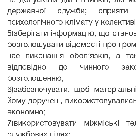
не допускати дій і вчинків, які 
державної служби; сприяти 
психологічного клімату у колективі
5)зберігати інформацію, що стано
розголошувати відомості про грома
час виконання обов’язків, а т
відповідно до чинного зак
розголошенню;
6
)забезпечувати, щоб матеріальн
йому доручені, використовувались
економно;
7
)використовувати міжміські 
службових цілях;