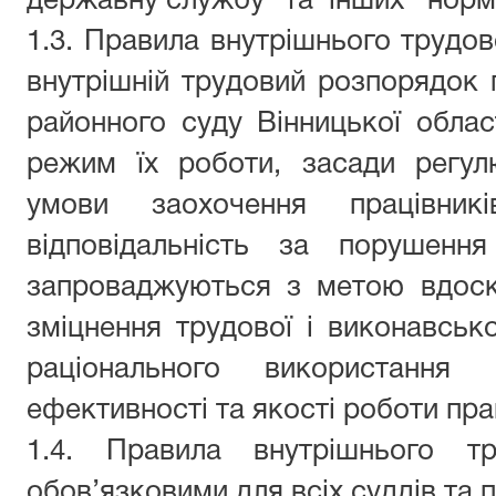
державну службу
" та
інших
норм
1.
3
.
Правила внутрішнього трудов
внутрішній трудовий розпорядок 
районного суду Вінницької област
режим їх роботи, засади регул
умови заохочення працівни
відповідальність за порушення
запроваджуються з метою вдоско
зміцнення трудової і виконавсько
раціонального використання 
ефективності та якості роботи пра
1.
4
. Правила
внутрішнього т
обов’язковими для всіх суддів та 