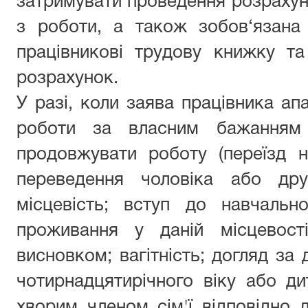
затримувати проведення розрахунк
з роботи, а також зобов‘язана
працівникові трудову книжку т
розрахунок.
У разі, коли заява працівника ап
роботи за власним бажанням 
продовжувати роботу (переїзд 
переведення чоловіка або др
місцевість; вступ до навчальн
проживання у даній місцевост
висновком; вагітність; догляд за
чотирнадцятирічного віку або ди
хворим членом сім'ї відповідно