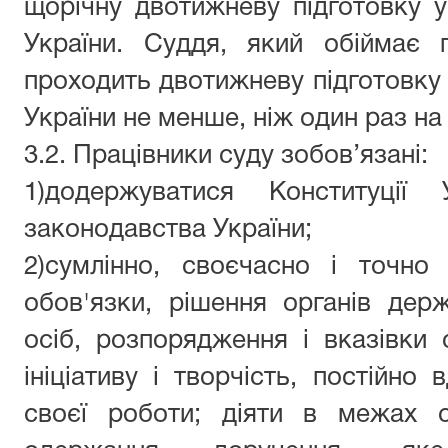
щорічну двотижневу підготовку у
України. Суддя, який обіймає 
проходить двотижневу підготовку 
України не менше, ніж
один
раз на
3.2. П
рацівник
и суду зобов’язані
:
1
)додерж
уватися
Конституції У
законодавства України;
2)сумлінно, своєчасно і точно
обов'язки, рішення органів дер
осіб, розпорядження і вказівки с
ініціативу і творчість, постійно
своєї роботи; діяти в межах с