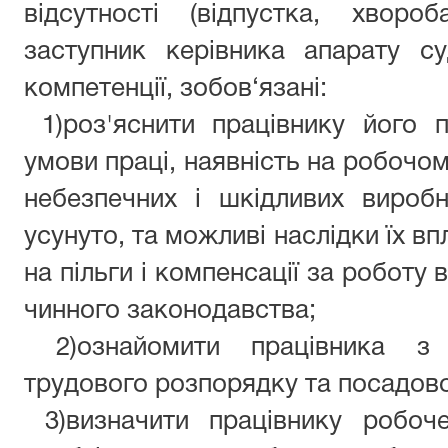
відсутності (відпустка, хвор
заступник керівника апарату с
компетенції, зобов‘язані:
1)роз'яснити працівнику його п
умови праці, наявність на робочом
небезпечних і шкідливих вироб
усунуто, та можливі наслідки їх вп
на пільги і компенсації за роботу 
чинного законодавства;
2)
ознайомити працівника з
трудового розпорядку
та посадово
3)
визначити працівник
у
робоче 