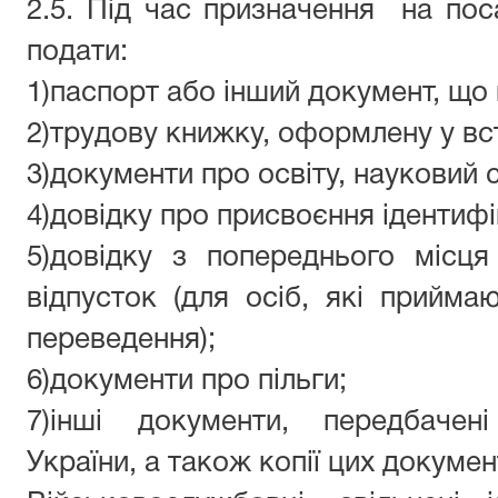
2.5. Під час пр
изначення
на по
подати:
1)
паспорт або інший документ, що 
2)
трудову книжку, оформлену у вс
3)
документи про освіту, науковий с
4)
довідку про присвоєння ідентиф
5)
довідку з попереднього місця
відпусток (для осіб, які прийм
переведення);
6)
документи про пільги;
7)
інші документи, передбачен
України, а також копії цих докумен