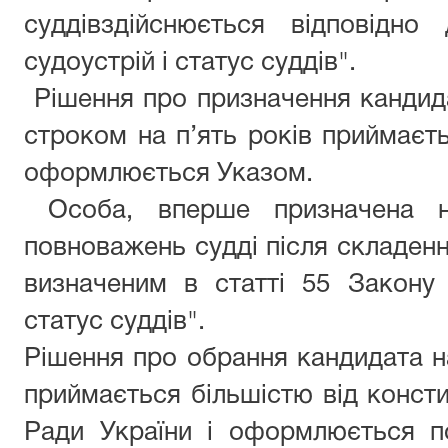
суддів
здійснюється відповідн
судоустрій і статус суддів
"
.
Рішення про призначення кандид
строком на п’ять років приймаєт
оформл
ю
ється Указом.
Особа, вперше призначена на
повноважень судді після складен
визначеним в статті 55 Закону
статус суддів
".
Рішення про обрання кандидата н
приймається більшістю від консти
Ради України і оформл
ю
ється п