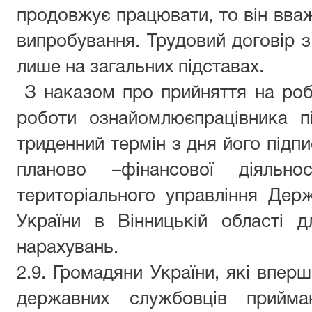
продовжує працювати, то він вва
випробування.
Трудовий договір 
лише на загальних підставах.
З наказом про прийняття на роб
роботи
ознайомлює
працівник
а
пі
триденний термін з дня його підпи
планово –фінансової діяльнос
територіального управління Держа
України в Вінницькій області д
нарахувань.
2.9. Громадяни України, які впер
державних службовців прийма