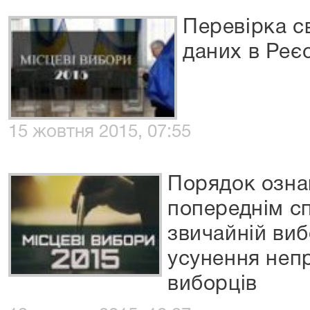
Перевірка с
даних в Реє
15 жовтня 2015, 07:55
Порядок озна
попереднім с
звичайній виб
усунення неп
виборців