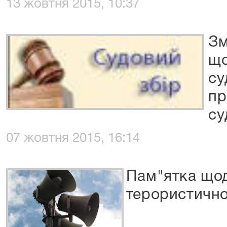
13 жовтня 2015, 10:37
Зм
що
су
пр
су
07 жовтня 2015, 16:14
Пам"ятка щод
терористично