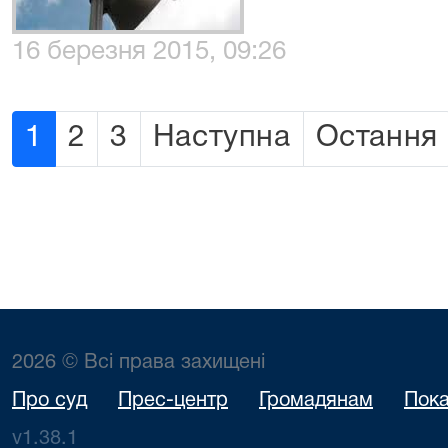
16 березня 2015, 09:26
1
2
3
Наступна
Остання
2026 © Всі права захищені
Про суд
Прес-центр
Громадянам
Пока
v1.38.1