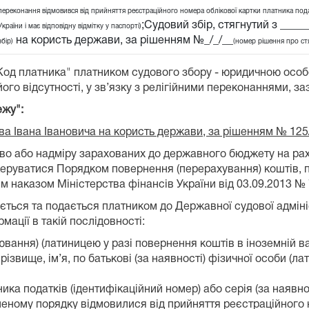
переконання відмовився від прийняття реєстраційного номера облікової картки платника подат
;Судовий збір, стягнутий з ____
України і має відповідну відмітку у паспорті)
на користь держави, за рішенням №_/_/__
збір)
(номер рішення про ст
"Код платника" платником судового збору - юридичною осо
ого відсутності, у зв’язку з релігійними переконаннями, за
ежу":
ова Івана Івановича на користь держави, за рішенням № 125
лково або надміру зарахованих до державного бюджету на 
 керуватися Порядком повернення (перерахування) коштів, 
 наказом Міністерства фінансів України від 03.09.2013 № 
ться та подається платником до Державної судової адмініст
ації в такій послідовності:
вання) (латиницею у разі повернення коштів в іноземній ва
ізвище, ім’я, по батькові (за наявності) фізичної особи (л
ка податків (ідентифікаційний номер) або серія (за наявнос
леному порядку відмовилися від прийняття реєстраційного 