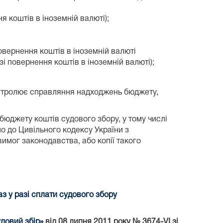
 коштів в іноземній валюті);
овернення коштів в іноземній валюті
зі повернення коштів в іноземній валюті);
онтролює справляння надходжень бюджету,
юджету коштів судового збору, у тому числі
о до Цивільного кодексу України з
имог законодавства, або копії такого
 у разі сплати судового збору
довий збір»
від 08 липня 2011 року № 3674-VI зі