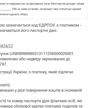
ків та повідомив про це відповідний орган Міністерства доходів і зборів
_______
(ПІБ чи назва установи, організації з якої стягується судовий
ягнення судового збору)
бою зазначається код ЄДРПОУ, а платником -
значаються його паспортні дані.
/414/17
рахунок UA908999980313111256000026001
помилково або надміру зарахованих до
787.
рації України, з платежу, який підлягає
люті);
атиницею у разі повернення коштів в іноземній
ті) та номер паспорта (для фізичних осіб, які
номера облікової картки платника податків та