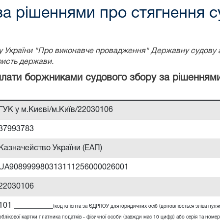
за рішеннями про стягнення с
ону України "Про виконавче провадження" Державну судову 
ристь держави.
сплати боржниками судового збору за рішенням
ГУК у м.Києві/м.Київ/22030106
37993783
Казначейство України (ЕАП)
UA908999980313111256000026001
22030106
101 __________
(код клієнта за ЄДРПОУ для юридичних осіб (доповнюється зліва нул
облікової картки платника податків - фізичної особи (завжди має 10 цифр) або серія та номер