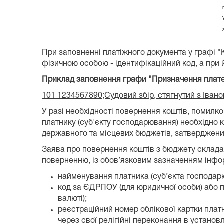
При заповненні платіжного документа у графі 
фізичною особою - ідентифікаційний код, а при й
Приклад заповнення графи "Призначення плат
101 1234567890;Судовий збір, стягнутий з Іван
У разі необхідності повернення коштів, поми
платнику (суб'єкту господарювання) необхідно
державного та місцевих бюджетів, затвердженим
Заява про повернення коштів з бюджету складає
поверненню, із обов’язковим зазначенням інформ
найменування платника (суб’єкта господарю
код за ЄДРПОУ (для юридичної особи) або пр
валюті);
реєстраційний номер облікової картки платни
через свої релігійні переконання в установ