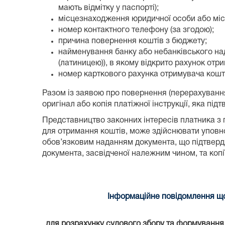
мають відмітку у паспорті);
місцезнаходження юридичної особи або місц
номер контактного телефону (за згодою);
причина повернення коштів з бюджету;
найменування банку або небанківського над
(латиницею)), в якому відкрито рахунок отри
номер карткового рахунка отримувача коштів
Разом із заявою про повернення (перерахуванн
оригінал або копія платіжної інструкції, яка п
Представництво законних інтересів платника з 
для отримання коштів, може здійснювати уповно
обов’язковим наданням документа, що підтвердж
документа, засвідченої належним чином, та коп
Інформаційне повідомлення що
для розрахунку судового збору та формування к