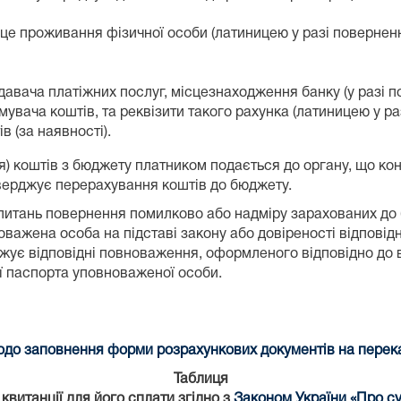
е проживання фізичної особи (латиницею у разі повернення
авача платіжних послуг, місцезнаходження банку (у разі п
мувача коштів, та реквізити такого рахунка (латиницею у ра
 (за наявності).
я) коштів з бюджету платником подається до органу, що к
ідтверджує перерахування коштів до бюджету.
питань повернення помилково або надміру зарахованих до б
важена особа на підставі закону або довіреності відповідн
ує відповідні повноваження, оформленого відповідно до в
ії паспорта уповноваженої особи.
до заповнення форми розрахункових документів на переказ
Таблиця
витанції для його сплати згідно з
Законом України «Про су