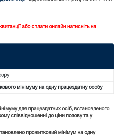
витанції або сплати онлайн натисніть на
бору
кового мінімуму на одну працездатну особу
мінімуму для працездатних осіб, встановленого
вому співвідношенні до ціни позову та у
встановлено прожитковий мінімум на одну