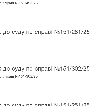
о справі №151/428/25
к до суду по справі №151/281/25
к до суду по справі №151/302/25
о справі №151/302/25
к до суду по справі №151/251/25