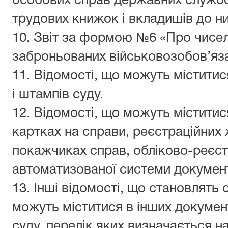
особових справ державних службо
трудових книжок і вкладишів до ни
10.
Звіт за формою №6 «Про чисел
заброньованих військовозобов’яз
11.
Відомості, що можуть міститис
і штампів суду.
12.
Відомості, що можуть міститис
картках на справи, реєстраційних
покажчиках справ, обліково-реєст
автоматизованої системи документ
13.
Інші відомості, що становлять
можуть міститися в інших документа
суду, перелік яких визначається н